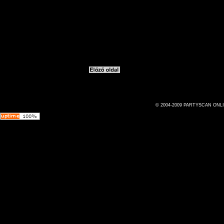
© 2004-2009 PARTYSCAN ONL
Az oldal 0.016280 másodperc alatt jött létre