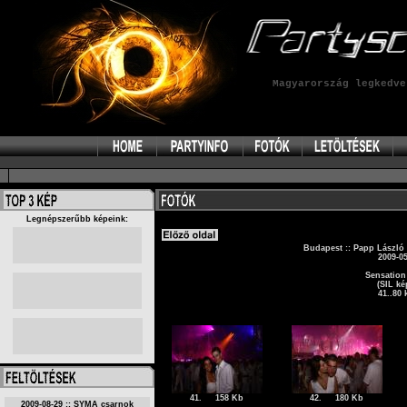
Magyarország legkedv
Legnépszerűbb képeink:
Budapest :: Papp László
2009-05
Sensation
(SIL ké
41..80 
41.
158 Kb
42.
180 Kb
2009-08-29 :: SYMA csarnok