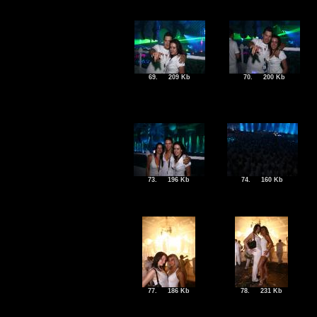
69.
209 Kb
70.
200 Kb
73.
196 Kb
74.
160 Kb
77.
186 Kb
78.
231 Kb