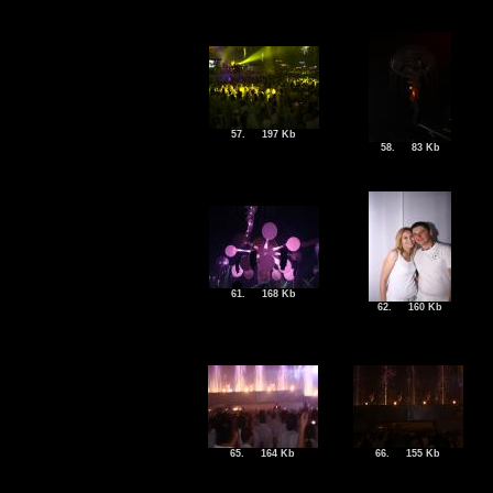
57.
197 Kb
58.
83 Kb
61.
168 Kb
62.
160 Kb
65.
164 Kb
66.
155 Kb