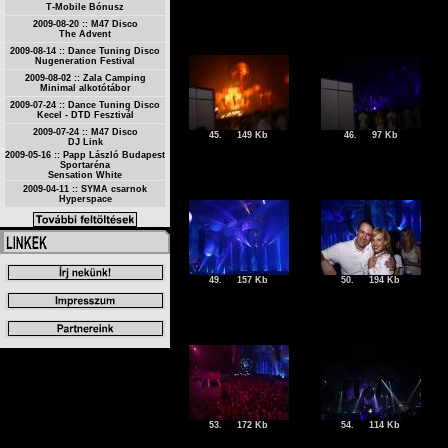
T-Mobile Bónusz
2009-08-20 :: M47 Disco
The Advent
2009-08-14 :: Dance Tuning Disco
Nugeneration Festival
2009-08-02 :: Zala Camping
Minimal alkotótábor
2009-07-24 :: Dance Tuning Disco
Kecel - DTD Fesztivál
2009-07-24 :: M47 Disco
45.
149 Kb
46.
97 Kb
DJ Link
2009-05-16 :: Papp László Budapest
Sportaréna
Sensation White
2009-04-11 :: SYMA csarnok
Hyperspace
49.
157 Kb
50.
194 Kb
53.
172 Kb
54.
114 Kb