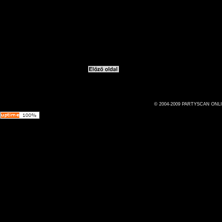
© 2004-2009 PARTYSCAN ONL
Az oldal 0.015872 másodperc alatt jött létre