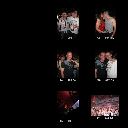
57.
226 Kb
58.
209 Kb
61.
186 Kb
62.
170 Kb
66.
221 Kb
65.
99 Kb