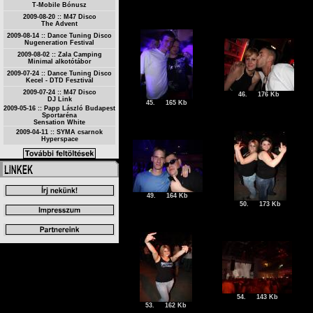
T-Mobile Bónusz
2009-08-20 :: M47 Disco
The Advent
2009-08-14 :: Dance Tuning Disco
Nugeneration Festival
2009-08-02 :: Zala Camping
Minimal alkotótábor
2009-07-24 :: Dance Tuning Disco
Kecel - DTD Fesztivál
2009-07-24 :: M47 Disco
46.
176 Kb
DJ Link
45.
165 Kb
2009-05-16 :: Papp László Budapest
Sportaréna
Sensation White
2009-04-11 :: SYMA csarnok
Hyperspace
49.
164 Kb
50.
173 Kb
54.
143 Kb
53.
162 Kb