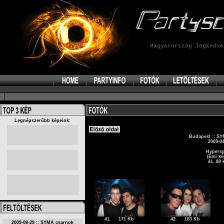
Magyarország legkedv
Legnépszerűbb képeink:
Budapest :: S
2009-04
Hypers
(Emi ké
41..80 
41.
171 Kb
42.
183 Kb
2009-08-29 :: SYMA csarnok